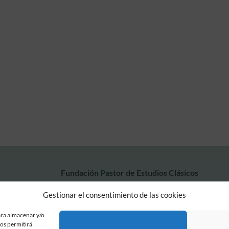
Fundación Pastor de Estudios Clásicos
Calle Serrano, 107. Madrid, 28006.
Gestionar el consentimiento de las cookies
915617236
informacion@fundacionpastor.es
ara almacenar y/o
2026 Todos los derechos reservados © Fundación Pastor. Sitio web desarrollad
nos permitirá