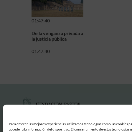
01:47:40
De la venganza privada a
la justicia pública
01:47:40
Para ofrecer las mejores experiencias, utilizamos tecnologías como las cookies p
acceder a la información del dispositivo. El consentimiento de estas tecnologías 