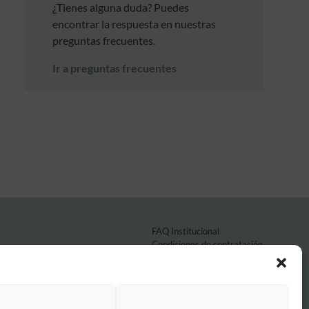
¿Tienes alguna duda? Puedes
encontrar la respuesta en nuestras
preguntas frecuentes.
Ir a preguntas frecuentes
FAQ Institucional
Condiciones de contratación
Política de privacidad
Aviso legal
Política de cookies
o por