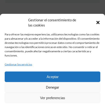
Gestionar el consentimiento de
las cookies
Para ofrecer las mejores experiencias, utilizamos tecnologías como las cookies
para almacenar y/o acceder a la información del dispositivo. El consentimiento
de estas tecnologías nos permitirá procesar datos como el comportamiento de
Fundación Pastor de Estudios Clásicos
navegación o las identificaciones únicas en este sitio. No consentir o retirar el
Calle Serrano, 107. Madrid, 28006.
consentimiento, puede afectar negativamente a ciertas características y
915617236
funciones.
informacion@fundacionpastor.es
Gestionar los servicios
2026 Todos los derechos reservados © Fundación Pastor. Sitio web
desarrollado por
Aceptar
FAQ Institucional
Denegar
Condiciones de contratación
Política de privacidad
Ver preferencias
Aviso legal
Política de cookies