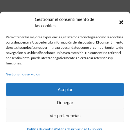
Gestionar el consentimiento de
las cookies
Para ofrecer las mejores experiencias, utilizamos tecnologías como las cookies
para almacenar y/o acceder a la información del dispositivo. El consentimiento
de estas tecnologías nos permitirá procesar datos como el comportamiento de
Fundación Pastor de Estudios Clásicos
navegación o las identificaciones únicas en este sitio. No consentir o retirar el
Calle Serrano, 107. Madrid, 28006.
consentimiento, puede afectar negativamente a ciertas características y
915617236
funciones.
informacion@fundacionpastor.es
Gestionar los servicios
2026 Todos los derechos reservados © Fundación Pastor. Sitio web
desarrollado por
Aceptar
FAQ Institucional
Denegar
Condiciones de contratación
Política de privacidad
Ver preferencias
Aviso legal
Política de cookies
Política de cookies
Política de privacidad
Aviso legal