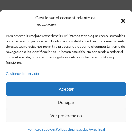
Gestionar el consentimiento de
las cookies
Para ofrecer las mejores experiencias, utilizamos tecnologías como las cookies
para almacenar y/o acceder a la información del dispositivo. El consentimiento
de estas tecnologías nos permitirá procesar datos como el comportamiento de
Fundación Pastor de Estudios Clásicos
navegación o las identificaciones únicas en este sitio. No consentir o retirar el
Calle Serrano, 107. Madrid, 28006.
consentimiento, puede afectar negativamente a ciertas características y
915617236
funciones.
informacion@fundacionpastor.es
Gestionar los servicios
2026 Todos los derechos reservados © Fundación Pastor. Sitio web
desarrollado por
Aceptar
FAQ Institucional
Denegar
Condiciones de contratación
Política de privacidad
Ver preferencias
Aviso legal
Política de cookies
Política de cookies
Política de privacidad
Aviso legal