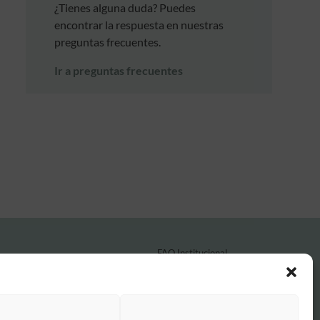
¿Tienes alguna duda? Puedes
encontrar la respuesta en nuestras
preguntas frecuentes.
Ir a preguntas frecuentes
FAQ Institucional
Condiciones de contratación
Política de privacidad
Aviso legal
Política de cookies