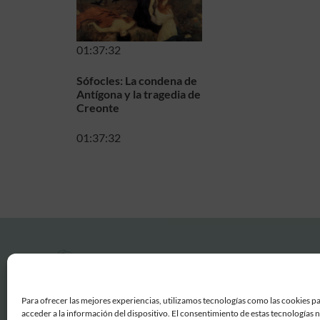
01:37:32
Sófocles: La condena de
Antígona y la tragedia de
Creonte
01:37:32
Para ofrecer las mejores experiencias, utilizamos tecnologías como las cookies p
acceder a la información del dispositivo. El consentimiento de estas tecnologías 