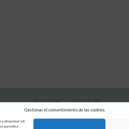
Fundación Pastor de Estudios Clásicos
Calle Serrano, 107. Madrid, 28006.
Gestionar el consentimiento de las cookies
915617236
informacion@fundacionpastor.es
ara almacenar y/o
nos permitirá