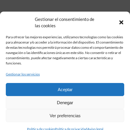
Gestionar el consentimiento de
las cookies
Para ofrecer las mejores experiencias, utilizamos tecnologías como las cookies
para almacenar y/o acceder a la información del dispositivo. El consentimiento
de estas tecnologías nos permitirá procesar datos como el comportamiento de
Fundación Pastor de Estudios Clásicos
navegación o las identificaciones únicas en este sitio. No consentir o retirar el
Calle Serrano, 107. Madrid, 28006.
consentimiento, puede afectar negativamente a ciertas características y
915617236
funciones.
informacion@fundacionpastor.es
Gestionar los servicios
2026 Todos los derechos reservados © Fundación Pastor. Sitio web
desarrollado por
Aceptar
FAQ Institucional
Denegar
Condiciones de contratación
Política de privacidad
Ver preferencias
Aviso legal
Política de cookies
Política de cookies
Política de privacidad
Aviso legal