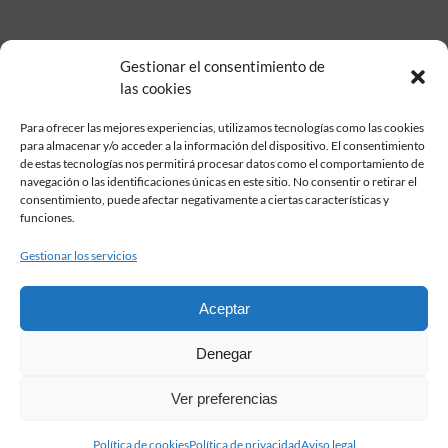
Gestionar el consentimiento de
las cookies
Para ofrecer las mejores experiencias, utilizamos tecnologías como las cookies
para almacenar y/o acceder a la información del dispositivo. El consentimiento
de estas tecnologías nos permitirá procesar datos como el comportamiento de
Fundación Pastor de Estudios Clásicos
navegación o las identificaciones únicas en este sitio. No consentir o retirar el
Calle Serrano, 107. Madrid, 28006.
consentimiento, puede afectar negativamente a ciertas características y
915617236
funciones.
informacion@fundacionpastor.es
Gestionar los servicios
2026 Todos los derechos reservados © Fundación Pastor. Sitio web
desarrollado por
Aceptar
FAQ Institucional
Denegar
Condiciones de contratación
Política de privacidad
Ver preferencias
Aviso legal
Política de cookies
Política de cookies
Política de privacidad
Aviso legal