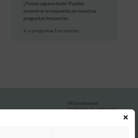
¿Tienes alguna duda? Puedes
encontrar la respuesta en nuestras
preguntas frecuentes.
Ir a preguntas frecuentes
FAQ Institucional
Condiciones de contratación
Política de privacidad
Aviso legal
Política de cookies
o por