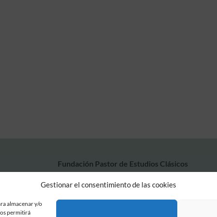
Fundación Pastor de Estudios Clásicos
Calle Serrano, 107. Madrid, 28006.
Gestionar el consentimiento de las cookies
915617236
informacion@fundacionpastor.es
ara almacenar y/o
2026 Todos los derechos reservados © Fundación Pastor. Sitio web desarrollad
nos permitirá