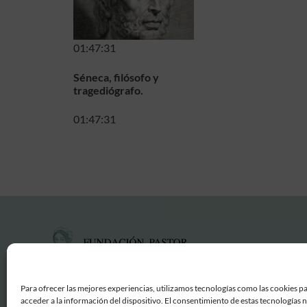
01:47:31
Séneca, filósofo y
tragediógrafo.
01:47:31
Para ofrecer las mejores experiencias, utilizamos tecnologías como las cookies p
acceder a la información del dispositivo. El consentimiento de estas tecnologías 