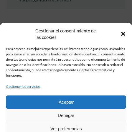
Gestionar el consentimiento de
las cookies
Para ofrecer las mejores experiencias, utilizamos tecnologías como las cookies
para almacenar y/o acceder a la información del dispositivo. El consentimiento
de estas tecnologías nos permitirá procesar datos como el comportamiento de
Fundación Pastor de Estudios Clásicos
navegación o las identificaciones únicas en este sitio. No consentir o retirar el
Calle Serrano, 107. Madrid, 28006.
consentimiento, puede afectar negativamente a ciertas características y
915617236
funciones.
informacion@fundacionpastor.es
Gestionar los servicios
2026 Todos los derechos reservados © Fundación Pastor. Sitio web
desarrollado por
Aceptar
FAQ Institucional
Denegar
Condiciones de contratación
Política de privacidad
Ver preferencias
Aviso legal