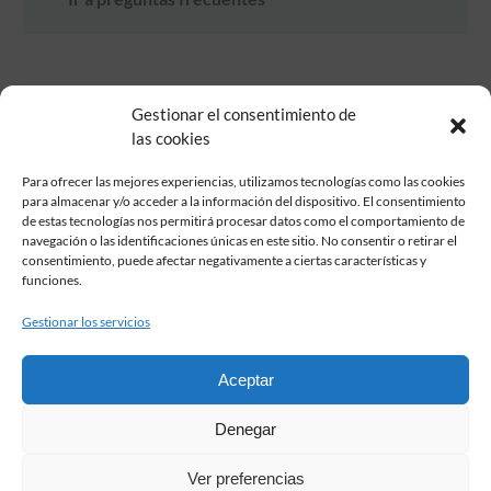
Gestionar el consentimiento de
las cookies
Para ofrecer las mejores experiencias, utilizamos tecnologías como las cookies
para almacenar y/o acceder a la información del dispositivo. El consentimiento
de estas tecnologías nos permitirá procesar datos como el comportamiento de
Fundación Pastor de Estudios Clásicos
navegación o las identificaciones únicas en este sitio. No consentir o retirar el
Calle Serrano, 107. Madrid, 28006.
consentimiento, puede afectar negativamente a ciertas características y
915617236
funciones.
informacion@fundacionpastor.es
Gestionar los servicios
2026 Todos los derechos reservados © Fundación Pastor. Sitio web
desarrollado por
Aceptar
FAQ Institucional
Denegar
Condiciones de contratación
Política de privacidad
Ver preferencias
Aviso legal