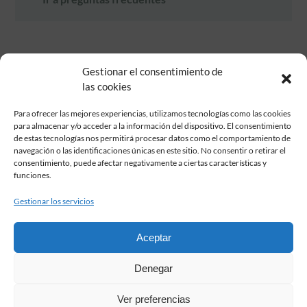
Gestionar el consentimiento de
las cookies
Para ofrecer las mejores experiencias, utilizamos tecnologías como las cookies
para almacenar y/o acceder a la información del dispositivo. El consentimiento
de estas tecnologías nos permitirá procesar datos como el comportamiento de
Fundación Pastor de Estudios Clásicos
navegación o las identificaciones únicas en este sitio. No consentir o retirar el
Calle Serrano, 107. Madrid, 28006.
consentimiento, puede afectar negativamente a ciertas características y
915617236
funciones.
informacion@fundacionpastor.es
Gestionar los servicios
2026 Todos los derechos reservados © Fundación Pastor. Sitio web
desarrollado por
Aceptar
FAQ Institucional
Denegar
Condiciones de contratación
Política de privacidad
Ver preferencias
Aviso legal