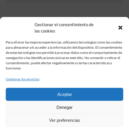
Gestionar el consentimiento de
las cookies
Para ofrecer las mejores experiencias, utilizamos tecnologías como las cookies
para almacenar y/o acceder a la información del dispositivo. El consentimiento
de estas tecnologías nos permitirá procesar datos como el comportamiento de
Fundación Pastor de Estudios Clásicos
navegación o las identificaciones únicas en este sitio. No consentir o retirar el
Calle Serrano, 107. Madrid, 28006.
consentimiento, puede afectar negativamente a ciertas características y
915617236
funciones.
informacion@fundacionpastor.es
Gestionar los servicios
2026 Todos los derechos reservados © Fundación Pastor. Sitio web
desarrollado por
Aceptar
FAQ Institucional
Denegar
Condiciones de contratación
Política de privacidad
Ver preferencias
Aviso legal
Política de cookies