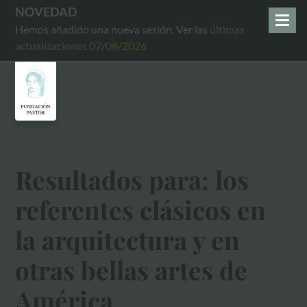
NOVEDAD
Hemos añadido una nueva sesión. Ver las
últimas
actualizaciones 07/08/2026
Resultados para: los
referentes clásicos en
la arquitectura y en
otras bellas artes de
América