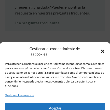
¿Tienes alguna duda? Puedes encontrar la
respuesta en nuestras preguntas frecuentes.
Ir a preguntas frecuentes
Gestionar el consentimiento de
las cookies
Para ofrecer las mejores experiencias, utilizamos tecnologías como las cookies
para almacenar y/o acceder a la información del dispositivo. El consentimiento
de estas tecnologías nos permitirá procesar datos como el comportamiento de
Fundación Pastor de Estudios Clásicos
navegación o las identificaciones únicas en este sitio. No consentir o retirar el
Calle Serrano, 107. Madrid, 28006.
consentimiento, puede afectar negativamente a ciertas características y
915617236
funciones.
informacion@fundacionpastor.es
Gestionar los servicios
2026 Todos los derechos reservados © Fundación Pastor. Sitio web
desarrollado por
Aceptar