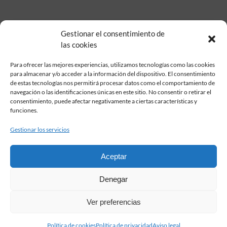
Gestionar el consentimiento de
las cookies
Para ofrecer las mejores experiencias, utilizamos tecnologías como las cookies
para almacenar y/o acceder a la información del dispositivo. El consentimiento
de estas tecnologías nos permitirá procesar datos como el comportamiento de
Fundación Pastor de Estudios Clásicos
navegación o las identificaciones únicas en este sitio. No consentir o retirar el
Calle Serrano, 107. Madrid, 28006.
consentimiento, puede afectar negativamente a ciertas características y
915617236
funciones.
informacion@fundacionpastor.es
Gestionar los servicios
2026 Todos los derechos reservados © Fundación Pastor. Sitio web
desarrollado por
Aceptar
FAQ Institucional
Denegar
Condiciones de contratación
Política de privacidad
Ver preferencias
Aviso legal
Política de cookies
Política de cookies
Política de privacidad
Aviso legal