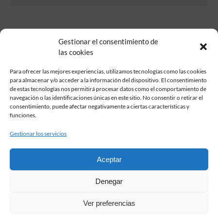
Gestionar el consentimiento de
las cookies
Para ofrecer las mejores experiencias, utilizamos tecnologías como las cookies
para almacenar y/o acceder a la información del dispositivo. El consentimiento
de estas tecnologías nos permitirá procesar datos como el comportamiento de
Fundación Pastor de Estudios Clásicos
navegación o las identificaciones únicas en este sitio. No consentir o retirar el
Calle Serrano, 107. Madrid, 28006.
consentimiento, puede afectar negativamente a ciertas características y
915617236
funciones.
informacion@fundacionpastor.es
Gestionar los servicios
2026 Todos los derechos reservados © Fundación Pastor. Sitio web
desarrollado por
Aceptar
FAQ Institucional
Denegar
Condiciones de contratación
Política de privacidad
Ver preferencias
Aviso legal
Política de cookies