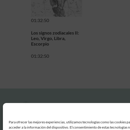
01:32:50
Los signos zodiacales II:
Leo, Virgo, Libra,
Escorpio
01:32:50
Para ofrecer las mejores experiencias, utilizamos tecnologías como las cookies p
acceder a la información del dispositivo. El consentimiento de estas tecnologías 