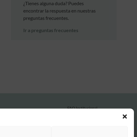
¿Tienes alguna duda? Puedes
encontrar la respuesta en nuestras
preguntas frecuentes.
Ir a preguntas frecuentes
FAQ Institucional
Condiciones de contratación
Política de privacidad
Aviso legal
Política de cookies