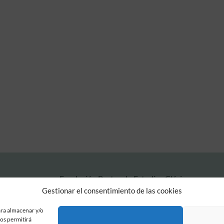
Fundación Pastor de Estudios Clásicos
Calle Serrano, 107. Madrid, 28006.
Gestionar el consentimiento de las cookies
915617236
informacion@fundacionpastor.es
ara almacenar y/o
nos permitirá