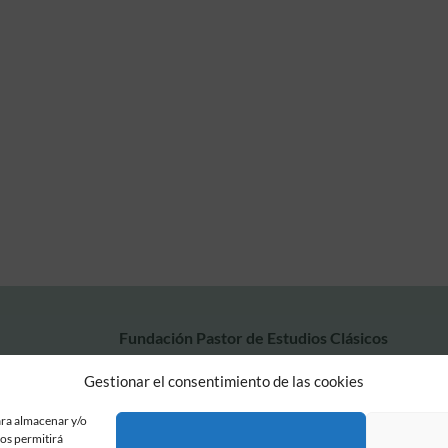
Fundación Pastor de Estudios Clásicos
Calle Serrano, 107. Madrid, 28006.
Gestionar el consentimiento de las cookies
915617236
informacion@fundacionpastor.es
ara almacenar y/o
2026 Todos los derechos reservados © Fundación Pastor. Sitio web desarrollad
nos permitirá