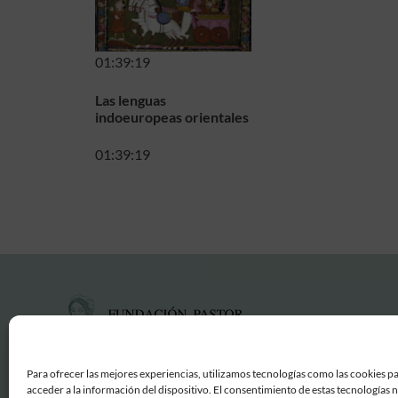
01:39:19
Las lenguas
indoeuropeas orientales
01:39:19
Para ofrecer las mejores experiencias, utilizamos tecnologías como las cookies p
acceder a la información del dispositivo. El consentimiento de estas tecnologías 