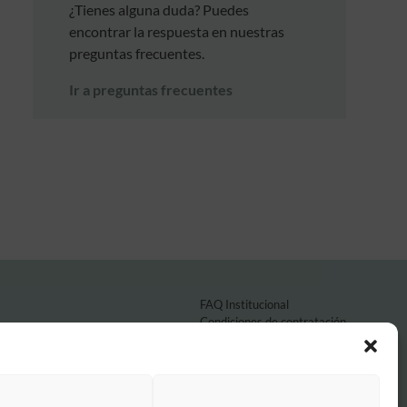
¿Tienes alguna duda? Puedes
encontrar la respuesta en nuestras
preguntas frecuentes.
Ir a preguntas frecuentes
FAQ Institucional
Condiciones de contratación
Política de privacidad
Aviso legal
Política de cookies
o por