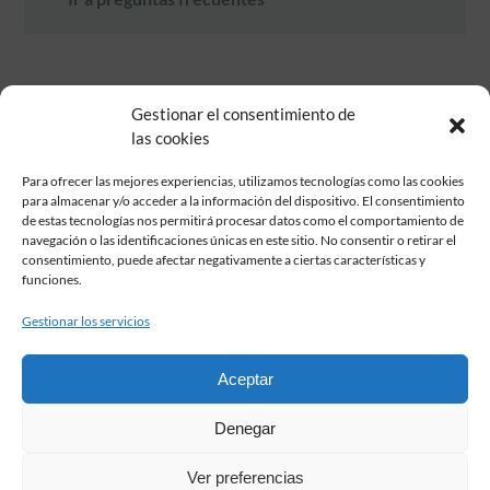
Gestionar el consentimiento de
las cookies
Para ofrecer las mejores experiencias, utilizamos tecnologías como las cookies
para almacenar y/o acceder a la información del dispositivo. El consentimiento
de estas tecnologías nos permitirá procesar datos como el comportamiento de
Fundación Pastor de Estudios Clásicos
navegación o las identificaciones únicas en este sitio. No consentir o retirar el
Calle Serrano, 107. Madrid, 28006.
consentimiento, puede afectar negativamente a ciertas características y
915617236
funciones.
informacion@fundacionpastor.es
Gestionar los servicios
2026 Todos los derechos reservados © Fundación Pastor. Sitio web
desarrollado por
Aceptar
FAQ Institucional
Denegar
Condiciones de contratación
Política de privacidad
Ver preferencias
Aviso legal