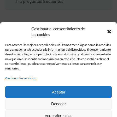
Ir a preguntas frecuentes
Gestionar el consentimiento de
las cookies
Para ofrecer las mejores experiencias, utilizamos tecnologías como las cookies
para almacenar y/o acceder a la información del dispositivo. El consentimiento
de estas tecnologías nos permitirá procesar datos como el comportamiento de
Fundación Pastor de Estudios Clásicos
navegación o las identificaciones únicas en este sitio. No consentir o retirar el
Calle Serrano, 107. Madrid, 28006.
consentimiento, puede afectar negativamente a ciertas características y
915617236
funciones.
informacion@fundacionpastor.es
Gestionar los servicios
2026 Todos los derechos reservados © Fundación Pastor. Sitio web
desarrollado por
Aceptar
FAQ Institucional
Denegar
Condiciones de contratación
Política de privacidad
Ver preferencias
Aviso legal