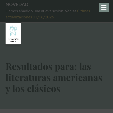
NOVEDAD
Hemos añadido una nueva sesión. Ver las
últimas
actualizaciones 07/08/2026
Resultados para: las
literaturas americanas
y los clásicos