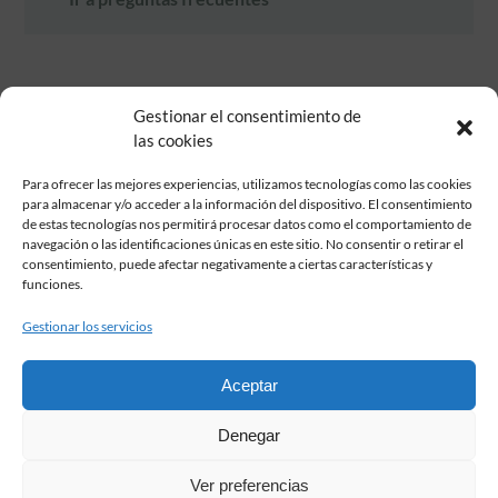
Gestionar el consentimiento de
las cookies
Para ofrecer las mejores experiencias, utilizamos tecnologías como las cookies
para almacenar y/o acceder a la información del dispositivo. El consentimiento
de estas tecnologías nos permitirá procesar datos como el comportamiento de
Fundación Pastor de Estudios Clásicos
navegación o las identificaciones únicas en este sitio. No consentir o retirar el
Calle Serrano, 107. Madrid, 28006.
consentimiento, puede afectar negativamente a ciertas características y
915617236
funciones.
informacion@fundacionpastor.es
Gestionar los servicios
2026 Todos los derechos reservados © Fundación Pastor. Sitio web
desarrollado por
Aceptar
FAQ Institucional
Denegar
Condiciones de contratación
Política de privacidad
Ver preferencias
Aviso legal