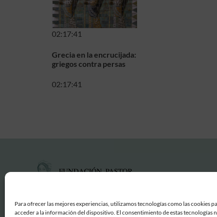
02:17:41
Grecia en la encrucijada:
griegos contra persas
02:17:41
Para ofrecer las mejores experiencias, utilizamos tecnologías como las cookies p
acceder a la información del dispositivo. El consentimiento de estas tecnologías 