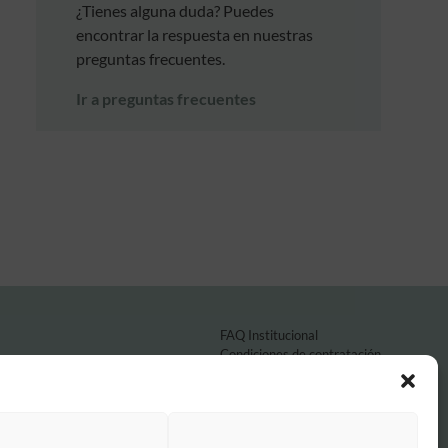
¿Tienes alguna duda? Puedes
encontrar la respuesta en nuestras
preguntas frecuentes.
Ir a preguntas frecuentes
FAQ Institucional
Condiciones de contratación
Política de privacidad
Aviso legal
Política de cookies
o por