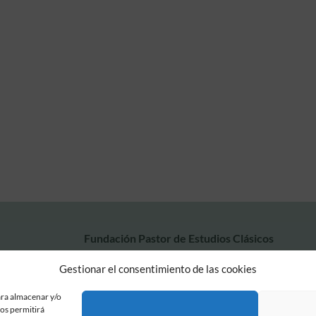
Fundación Pastor de Estudios Clásicos
Calle Serrano, 107. Madrid, 28006.
Gestionar el consentimiento de las cookies
915617236
informacion@fundacionpastor.es
ara almacenar y/o
2026 Todos los derechos reservados © Fundación Pastor. Sitio web desarrollad
nos permitirá