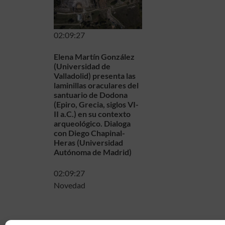
02:09:27
Elena Martín González
(Universidad de
Valladolid) presenta las
laminillas oraculares del
santuario de Dodona
(Epiro, Grecia, siglos VI-
II a.C.) en su contexto
arqueológico. Dialoga
con Diego Chapinal-
Heras (Universidad
Autónoma de Madrid)
02:09:27
Novedad