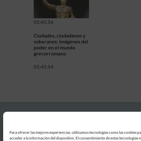
01:45:54
Ciudades, ciudadanos y
soberanos: imágenes del
poder en el mundo
grecorromano
01:45:54
Para ofrecer las mejores experiencias, utilizamos tecnologías como las cookies p
acceder a la información del dispositivo. El consentimiento de estas tecnologías 