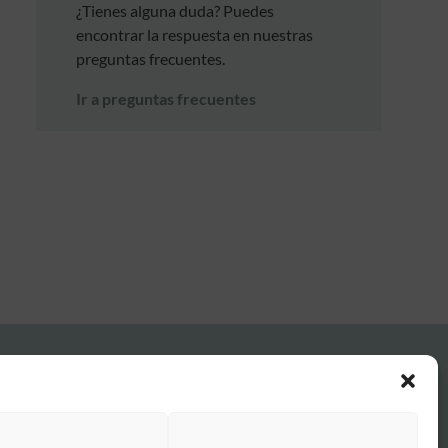
¿Tienes alguna duda? Puedes
encontrar la respuesta en nuestras
preguntas frecuentes.
Ir a preguntas frecuentes
FAQ Institucional
Condiciones de contratación
Política de privacidad
Aviso legal