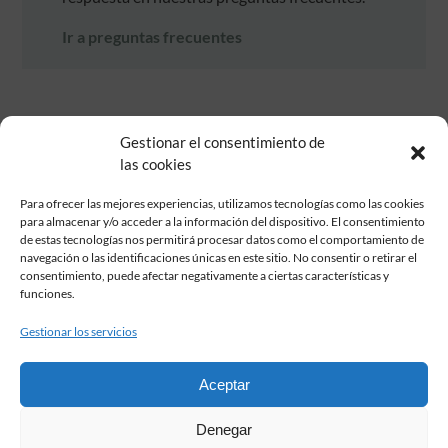
Ir a preguntas frecuentes
Gestionar el consentimiento de
las cookies
Para ofrecer las mejores experiencias, utilizamos tecnologías como las cookies
para almacenar y/o acceder a la información del dispositivo. El consentimiento
de estas tecnologías nos permitirá procesar datos como el comportamiento de
Fundación Pastor de Estudios Clásicos
navegación o las identificaciones únicas en este sitio. No consentir o retirar el
Calle Serrano, 107. Madrid, 28006.
consentimiento, puede afectar negativamente a ciertas características y
915617236
funciones.
informacion@fundacionpastor.es
Gestionar los servicios
2026 Todos los derechos reservados © Fundación Pastor. Sitio web
desarrollado por
Aceptar
FAQ Institucional
Denegar
Condiciones de contratación