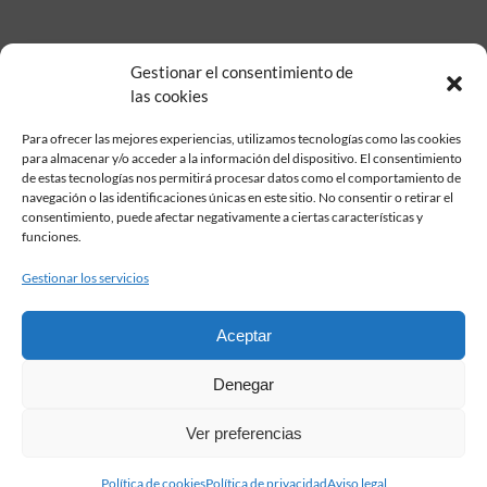
Gestionar el consentimiento de
las cookies
Para ofrecer las mejores experiencias, utilizamos tecnologías como las cookies
para almacenar y/o acceder a la información del dispositivo. El consentimiento
de estas tecnologías nos permitirá procesar datos como el comportamiento de
Fundación Pastor de Estudios Clásicos
navegación o las identificaciones únicas en este sitio. No consentir o retirar el
Calle Serrano, 107. Madrid, 28006.
consentimiento, puede afectar negativamente a ciertas características y
915617236
funciones.
informacion@fundacionpastor.es
Gestionar los servicios
2026 Todos los derechos reservados © Fundación Pastor. Sitio web
desarrollado por
Aceptar
FAQ Institucional
Denegar
Condiciones de contratación
Política de privacidad
Ver preferencias
Aviso legal
Política de cookies
Política de cookies
Política de privacidad
Aviso legal