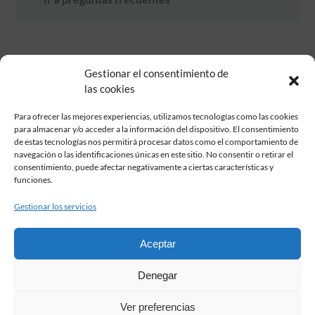
Gestionar el consentimiento de
las cookies
Para ofrecer las mejores experiencias, utilizamos tecnologías como las cookies
para almacenar y/o acceder a la información del dispositivo. El consentimiento
de estas tecnologías nos permitirá procesar datos como el comportamiento de
Fundación Pastor de Estudios Clásicos
navegación o las identificaciones únicas en este sitio. No consentir o retirar el
Calle Serrano, 107. Madrid, 28006.
consentimiento, puede afectar negativamente a ciertas características y
915617236
funciones.
informacion@fundacionpastor.es
Gestionar los servicios
2026 Todos los derechos reservados © Fundación Pastor. Sitio web
desarrollado por
Aceptar
FAQ Institucional
Denegar
Condiciones de contratación
Política de privacidad
Ver preferencias
Aviso legal