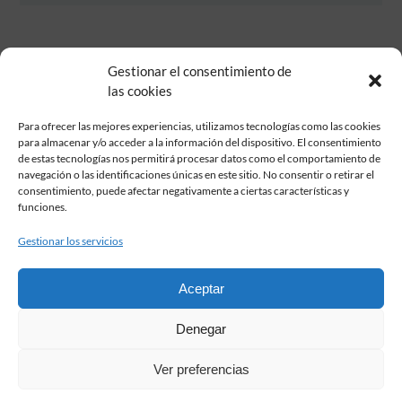
Gestionar el consentimiento de
las cookies
Para ofrecer las mejores experiencias, utilizamos tecnologías como las cookies
para almacenar y/o acceder a la información del dispositivo. El consentimiento
de estas tecnologías nos permitirá procesar datos como el comportamiento de
Fundación Pastor de Estudios Clásicos
navegación o las identificaciones únicas en este sitio. No consentir o retirar el
Calle Serrano, 107. Madrid, 28006.
consentimiento, puede afectar negativamente a ciertas características y
915617236
funciones.
informacion@fundacionpastor.es
Gestionar los servicios
2026 Todos los derechos reservados © Fundación Pastor. Sitio web
desarrollado por
Aceptar
FAQ Institucional
Denegar
Condiciones de contratación
Política de privacidad
Ver preferencias
Aviso legal
Política de cookies