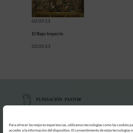
02:03:13
El Bajo Imperio
02:03:13
Para ofrecer las mejores experiencias, utilizamos tecnologías como las cookies p
acceder a la información del dispositivo. El consentimiento de estas tecnologías 