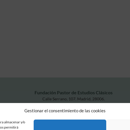
Fundación Pastor de Estudios Clásicos
Calle Serrano, 107. Madrid, 28006.
915617236
Gestionar el consentimiento de las cookies
informacion@fundacionpastor.es
2026 Todos los derechos reservados © Fundación Pastor. Sitio web desarrollad
ara almacenar y/o
nos permitirá