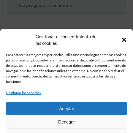
Ir a preguntas frecuentes
Gestionar el consentimiento de
las cookies
Para ofrecer las mejores experiencias, utilizamos tecnologías como las cookies
para almacenar y/o acceder a la información del dispositivo. El consentimiento
de estas tecnologías nos permitirá procesar datos como el comportamiento de
Fundación Pastor de Estudios Clásicos
navegación o las identificaciones únicas en este sitio. No consentir o retirar el
Calle Serrano, 107. Madrid, 28006.
consentimiento, puede afectar negativamente a ciertas características y
915617236
funciones.
informacion@fundacionpastor.es
Gestionar los servicios
2026 Todos los derechos reservados © Fundación Pastor. Sitio web
desarrollado por
Aceptar
FAQ Institucional
Denegar
Condiciones de contratación
Política de privacidad