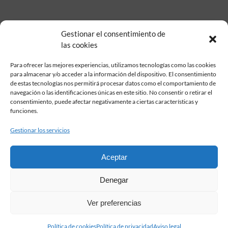
Gestionar el consentimiento de
las cookies
Para ofrecer las mejores experiencias, utilizamos tecnologías como las cookies
para almacenar y/o acceder a la información del dispositivo. El consentimiento
de estas tecnologías nos permitirá procesar datos como el comportamiento de
Fundación Pastor de Estudios Clásicos
navegación o las identificaciones únicas en este sitio. No consentir o retirar el
Calle Serrano, 107. Madrid, 28006.
consentimiento, puede afectar negativamente a ciertas características y
915617236
funciones.
informacion@fundacionpastor.es
Gestionar los servicios
2026 Todos los derechos reservados © Fundación Pastor. Sitio web
desarrollado por
Aceptar
FAQ Institucional
Denegar
Condiciones de contratación
Política de privacidad
Ver preferencias
Aviso legal
Política de cookies
Política de cookies
Política de privacidad
Aviso legal