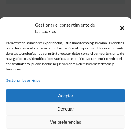
Gestionar el consentimiento de
las cookies
Para ofrecer las mejores experiencias, utilizamos tecnologías como las cookies
para almacenar y/o acceder a la información del dispositivo. El consentimiento
de estas tecnologías nos permitirá procesar datos como el comportamiento de
Fundación Pastor de Estudios Clásicos
navegación o las identificaciones únicas en este sitio. No consentir o retirar el
Calle Serrano, 107. Madrid, 28006.
consentimiento, puede afectar negativamente a ciertas características y
915617236
funciones.
informacion@fundacionpastor.es
Gestionar los servicios
2026 Todos los derechos reservados © Fundación Pastor. Sitio web
desarrollado por
Aceptar
FAQ Institucional
Denegar
Condiciones de contratación
Política de privacidad
Ver preferencias
Aviso legal
Política de cookies