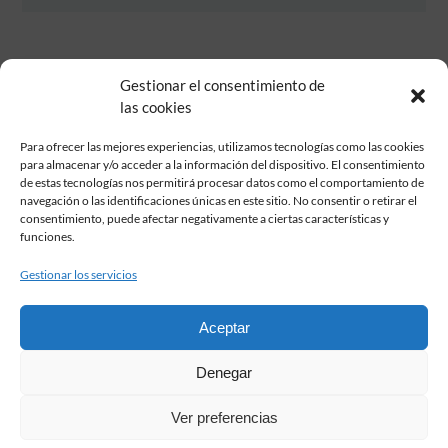
Gestionar el consentimiento de
las cookies
Para ofrecer las mejores experiencias, utilizamos tecnologías como las cookies
para almacenar y/o acceder a la información del dispositivo. El consentimiento
de estas tecnologías nos permitirá procesar datos como el comportamiento de
Fundación Pastor de Estudios Clásicos
navegación o las identificaciones únicas en este sitio. No consentir o retirar el
Calle Serrano, 107. Madrid, 28006.
consentimiento, puede afectar negativamente a ciertas características y
915617236
funciones.
informacion@fundacionpastor.es
Gestionar los servicios
2026 Todos los derechos reservados © Fundación Pastor. Sitio web
desarrollado por
Aceptar
FAQ Institucional
Denegar
Condiciones de contratación
Política de privacidad
Ver preferencias
Aviso legal
Política de cookies