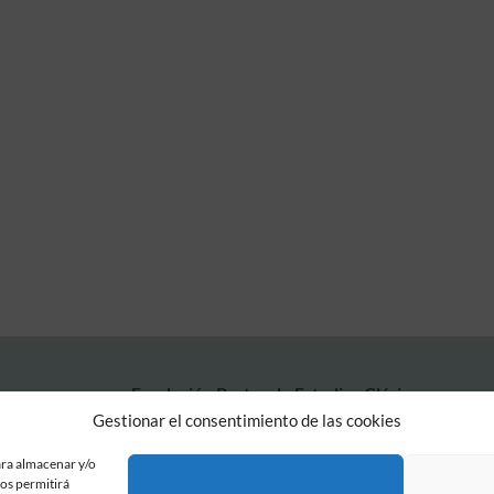
Fundación Pastor de Estudios Clásicos
Calle Serrano, 107. Madrid, 28006.
Gestionar el consentimiento de las cookies
915617236
informacion@fundacionpastor.es
ara almacenar y/o
nos permitirá