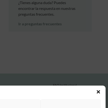
¿Tienes alguna duda? Puedes
encontrar la respuesta en nuestras
preguntas frecuentes.
Ir a preguntas frecuentes
FAQ Institucional
Condiciones de contratación
Política de privacidad
Aviso legal
Política de cookies