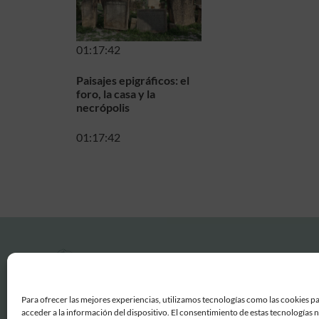
01:17:42
Paisajes epigráficos: el
foro, la casa y la
necrópolis
01:17:42
Para ofrecer las mejores experiencias, utilizamos tecnologías como las cookies p
acceder a la información del dispositivo. El consentimiento de estas tecnologías 