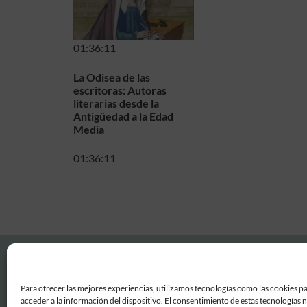
01:36:11
La Odisea de las
escritoras: Autoras
literarias desde la
Antigüedad a la Edad
Media
01:36:11
Para ofrecer las mejores experiencias, utilizamos tecnologías como las cookies p
acceder a la información del dispositivo. El consentimiento de estas tecnologías 