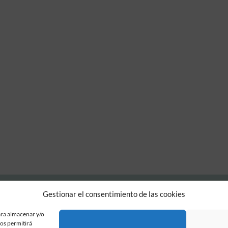
Gestionar el consentimiento de las cookies
Fundación Pastor de Estudios Clásicos
Calle Serrano, 107. Madrid, 28006.
ara almacenar y/o
915617236
nos permitirá