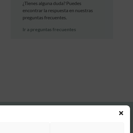
¿Tienes alguna duda? Puedes
encontrar la respuesta en nuestras
preguntas frecuentes.
Ir a preguntas frecuentes
FAQ Institucional
Condiciones de contratación
Política de privacidad