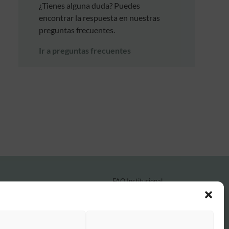
¿Tienes alguna duda? Puedes
encontrar la respuesta en nuestras
preguntas frecuentes.
Ir a preguntas frecuentes
FAQ Institucional
Condiciones de contratación
Política de privacidad
Aviso legal
Política de cookies