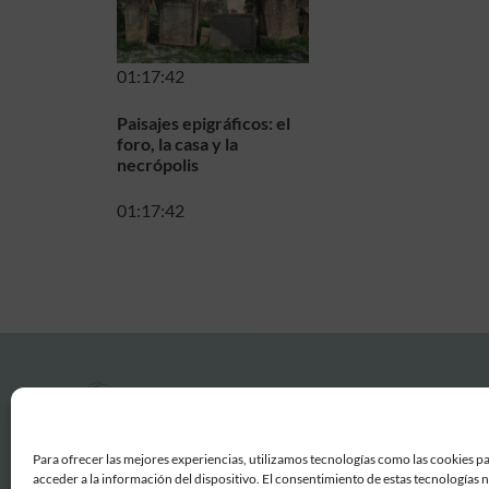
01:17:42
Paisajes epigráficos: el
foro, la casa y la
necrópolis
01:17:42
Para ofrecer las mejores experiencias, utilizamos tecnologías como las cookies p
acceder a la información del dispositivo. El consentimiento de estas tecnologías 