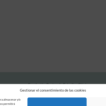
Fundación Pastor de Estudios Clásicos
Calle Serrano, 107. Madrid, 28006.
Gestionar el consentimiento de las cookies
915617236
informacion@fundacionpastor.es
ara almacenar y/o
nos permitirá