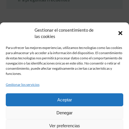
Gestionar el consentimiento de
las cookies
Para ofrecer las mejores experiencias, utilizamos tecnologías como las cookies
para almacenar y/o acceder a la información del dispositivo. El consentimiento
de estas tecnologías nos permitirá procesar datos como el comportamiento de
Fundación Pastor de Estudios Clásicos
navegación o las identificaciones únicas en este sitio. No consentir o retirar el
Calle Serrano, 107. Madrid, 28006.
consentimiento, puede afectar negativamente a ciertas características y
915617236
funciones.
informacion@fundacionpastor.es
Gestionar los servicios
2026 Todos los derechos reservados © Fundación Pastor. Sitio web
desarrollado por
Aceptar
FAQ Institucional
Denegar
Condiciones de contratación
Política de privacidad
Ver preferencias
Aviso legal