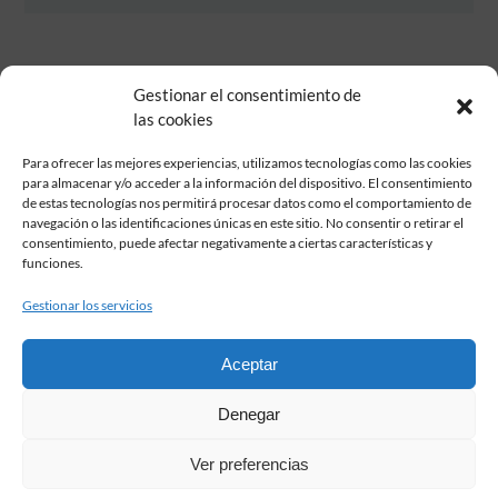
Gestionar el consentimiento de
las cookies
Para ofrecer las mejores experiencias, utilizamos tecnologías como las cookies
para almacenar y/o acceder a la información del dispositivo. El consentimiento
de estas tecnologías nos permitirá procesar datos como el comportamiento de
Fundación Pastor de Estudios Clásicos
navegación o las identificaciones únicas en este sitio. No consentir o retirar el
Calle Serrano, 107. Madrid, 28006.
consentimiento, puede afectar negativamente a ciertas características y
915617236
funciones.
informacion@fundacionpastor.es
Gestionar los servicios
2026 Todos los derechos reservados © Fundación Pastor. Sitio web
desarrollado por
Aceptar
FAQ Institucional
Denegar
Condiciones de contratación
Política de privacidad
Ver preferencias
Aviso legal
Política de cookies