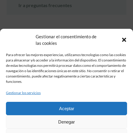
Ir a preguntas frecuentes
Gestionar el consentimiento de
las cookies
Para ofrecer las mejores experiencias, utilizamos tecnologías como las cookies
para almacenar y/o acceder a la información del dispositivo. El consentimiento
de estas tecnologías nos permitirá procesar datos como el comportamiento de
Fundación Pastor de Estudios Clásicos
navegación o las identificaciones únicas en este sitio. No consentir o retirar el
Calle Serrano, 107. Madrid, 28006.
consentimiento, puede afectar negativamente a ciertas características y
915617236
funciones.
informacion@fundacionpastor.es
Gestionar los servicios
2026 Todos los derechos reservados © Fundación Pastor. Sitio web
desarrollado por
Aceptar
FAQ Institucional
Denegar
Condiciones de contratación
Política de privacidad