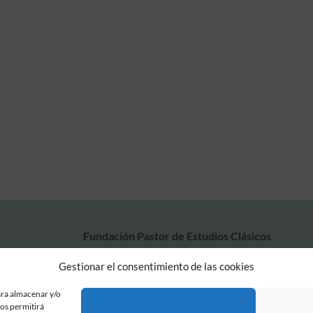
Fundación Pastor de Estudios Clásicos
Calle Serrano, 107. Madrid, 28006.
Gestionar el consentimiento de las cookies
915617236
informacion@fundacionpastor.es
ara almacenar y/o
2026 Todos los derechos reservados © Fundación Pastor. Sitio web desarrollad
nos permitirá