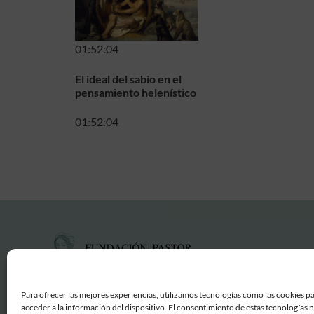
01:52:04
El ideal del sabio en el
pensamiento helenístico
01:52:04
Para ofrecer las mejores experiencias, utilizamos tecnologías como las cookies p
acceder a la información del dispositivo. El consentimiento de estas tecnologías 