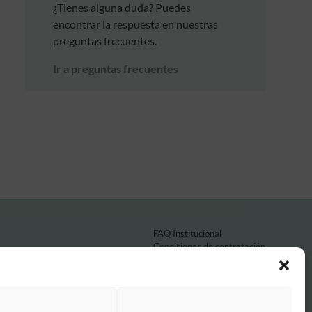
¿Tienes alguna duda? Puedes
encontrar la respuesta en nuestras
preguntas frecuentes.
Ir a preguntas frecuentes
FAQ Institucional
Condiciones de contratación
Política de privacidad
Aviso legal
Política de cookies
o por