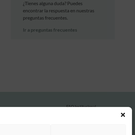
¿Tienes alguna duda? Puedes
encontrar la respuesta en nuestras
preguntas frecuentes.
Ir a preguntas frecuentes
FAQ Institucional
Condiciones de contratación
Política de privacidad
Aviso legal
Política de cookies