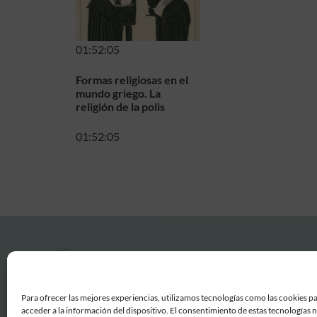
01:52:05
Formas religiosas en el
mundo griego. La
religión de la polis
01:52:05
Para ofrecer las mejores experiencias, utilizamos tecnologías como las cookies p
acceder a la información del dispositivo. El consentimiento de estas tecnologías 