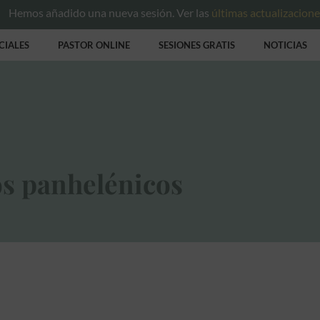
Hemos añadido una nueva sesión. Ver las
últimas actualizacion
CIALES
PASTOR ONLINE
SESIONES GRATIS
NOTICIAS
os panhelénicos