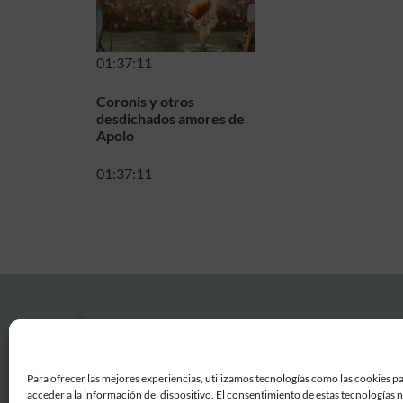
01:37:11
Coronis y otros
desdichados amores de
Apolo
01:37:11
Para ofrecer las mejores experiencias, utilizamos tecnologías como las cookies p
acceder a la información del dispositivo. El consentimiento de estas tecnologías 