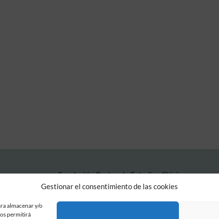
Fundación Pastor de Estudios Clásicos
Calle Serrano, 107. Madrid, 28006.
Gestionar el consentimiento de las cookies
915617236
informacion@fundacionpastor.es
ara almacenar y/o
nos permitirá