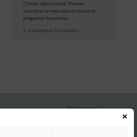
¿Tienes alguna duda? Puedes
encontrar la respuesta en nuestras
preguntas frecuentes.
Ir a preguntas frecuentes
FAQ Institucional
Condiciones de contratación
Política de privacidad
Aviso legal
Política de cookies