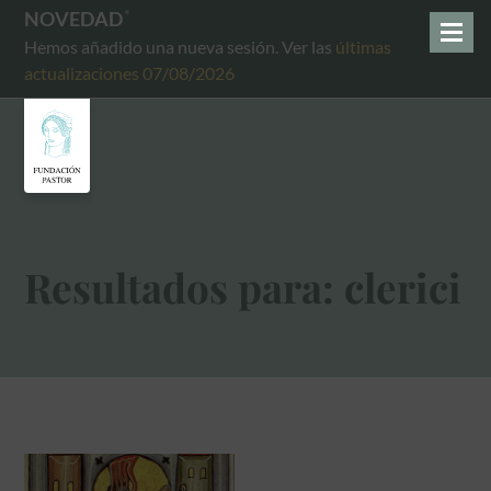
NOVEDAD
Hemos añadido una nueva sesión. Ver las
últimas
actualizaciones 07/08/2026
Resultados para: clerici