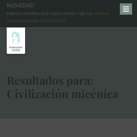
NOVEDAD
Hemos añadido una nueva sesión. Ver las
últimas
actualizaciones 23/07/2026
Resultados para:
Civilización micénica