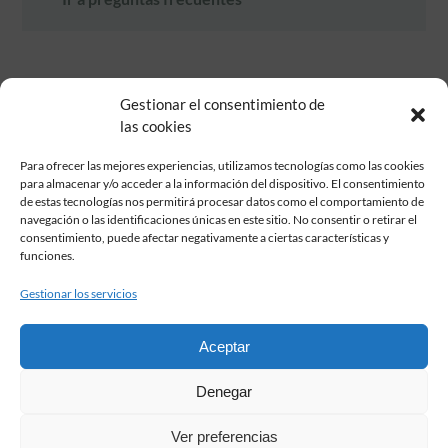
Gestionar el consentimiento de
las cookies
Para ofrecer las mejores experiencias, utilizamos tecnologías como las cookies
para almacenar y/o acceder a la información del dispositivo. El consentimiento
de estas tecnologías nos permitirá procesar datos como el comportamiento de
Fundación Pastor de Estudios Clásicos
navegación o las identificaciones únicas en este sitio. No consentir o retirar el
Calle Serrano, 107. Madrid, 28006.
consentimiento, puede afectar negativamente a ciertas características y
915617236
funciones.
informacion@fundacionpastor.es
Gestionar los servicios
2026 Todos los derechos reservados © Fundación Pastor. Sitio web
desarrollado por
Aceptar
FAQ Institucional
Denegar
Condiciones de contratación
Política de privacidad
Ver preferencias
Aviso legal