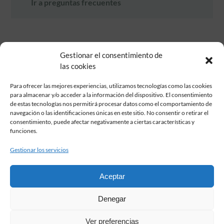
Ir a preguntas frecuentes
Gestionar el consentimiento de
las cookies
Para ofrecer las mejores experiencias, utilizamos tecnologías como las cookies
para almacenar y/o acceder a la información del dispositivo. El consentimiento
de estas tecnologías nos permitirá procesar datos como el comportamiento de
Fundación Pastor de Estudios Clásicos
navegación o las identificaciones únicas en este sitio. No consentir o retirar el
Calle Serrano, 107. Madrid, 28006.
consentimiento, puede afectar negativamente a ciertas características y
915617236
funciones.
informacion@fundacionpastor.es
Gestionar los servicios
2026 Todos los derechos reservados © Fundación Pastor. Sitio web
desarrollado por
Aceptar
FAQ Institucional
Denegar
Condiciones de contratación
Política de privacidad
Ver preferencias
Aviso legal