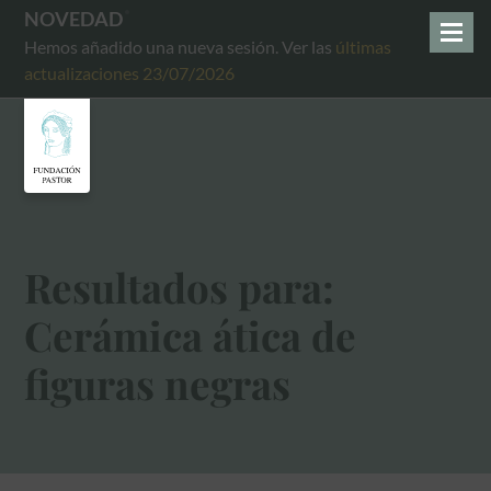
NOVEDAD
Hemos añadido una nueva sesión. Ver las
últimas
actualizaciones 23/07/2026
Resultados para:
Cerámica ática de
figuras negras