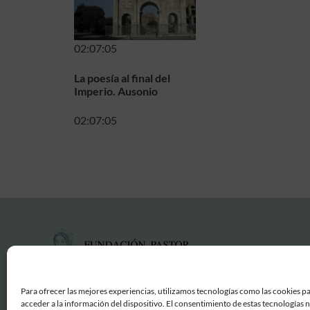
02:07:05
La poesía al final del
Imperio. Ausonio
02:07:05
Para ofrecer las mejores experiencias, utilizamos tecnologías como las cookies p
acceder a la información del dispositivo. El consentimiento de estas tecnologías 