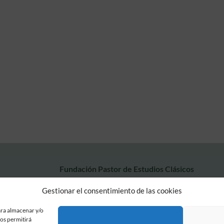
Fundación Pastor de Estudios Clásicos
Calle Serrano, 107. Madrid, 28006.
Gestionar el consentimiento de las cookies
915617236
informacion@fundacionpastor.es
ara almacenar y/o
2026 Todos los derechos reservados © Fundación Pastor. Sitio web desarrollad
nos permitirá