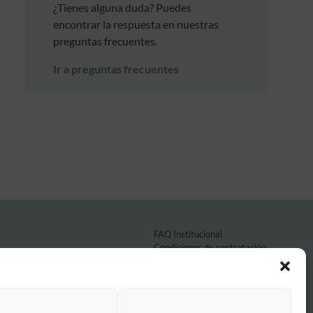
¿Tienes alguna duda? Puedes
encontrar la respuesta en nuestras
preguntas frecuentes.
Ir a preguntas frecuentes
FAQ Institucional
Condiciones de contratación
Política de privacidad
Aviso legal
Política de cookies
o por