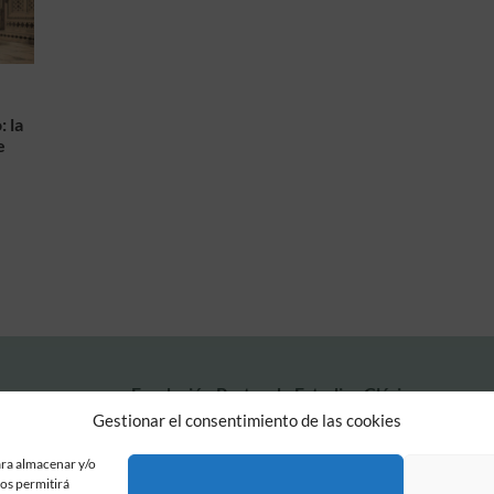
: la
e
Fundación Pastor de Estudios Clásicos
Calle Serrano, 107. Madrid, 28006.
Gestionar el consentimiento de las cookies
915617236
informacion@fundacionpastor.es
ara almacenar y/o
nos permitirá