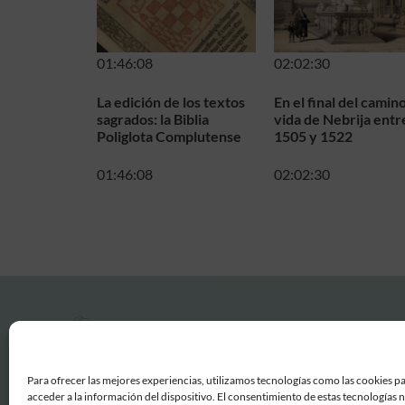
01:46:08
02:02:30
La edición de los textos
En el final del camino
sagrados: la Biblia
vida de Nebrija entr
Poliglota Complutense
1505 y 1522
01:46:08
02:02:30
Para ofrecer las mejores experiencias, utilizamos tecnologías como las cookies p
acceder a la información del dispositivo. El consentimiento de estas tecnologías 