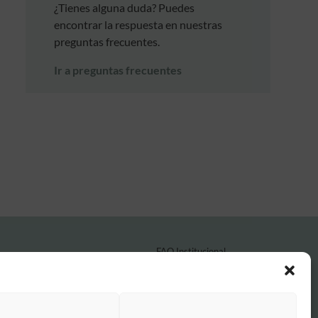
¿Tienes alguna duda? Puedes
encontrar la respuesta en nuestras
preguntas frecuentes.
Ir a preguntas frecuentes
FAQ Institucional
Condiciones de contratación
Política de privacidad
Aviso legal
Política de cookies