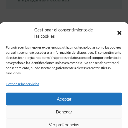
Gestionar el consentimiento de
las cookies
Para ofrecer las mejores experiencias, utilizamos tecnologías como las cookies
para almacenar y/o acceder a la información del dispositivo. El consentimiento
de estas tecnologías nos permitirá procesar datos como el comportamiento de
Fundación Pastor de Estudios Clásicos
navegación o las identificaciones únicas en este sitio. No consentir o retirar el
Calle Serrano, 107. Madrid, 28006.
consentimiento, puede afectar negativamente a ciertas características y
915617236
funciones.
informacion@fundacionpastor.es
Gestionar los servicios
2026 Todos los derechos reservados © Fundación Pastor. Sitio web
desarrollado por
Aceptar
FAQ Institucional
Denegar
Condiciones de contratación
Política de privacidad
Ver preferencias
Aviso legal