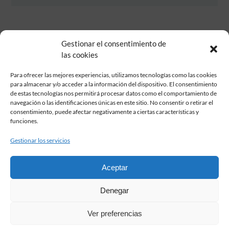
Gestionar el consentimiento de
las cookies
Para ofrecer las mejores experiencias, utilizamos tecnologías como las cookies
para almacenar y/o acceder a la información del dispositivo. El consentimiento
de estas tecnologías nos permitirá procesar datos como el comportamiento de
Fundación Pastor de Estudios Clásicos
navegación o las identificaciones únicas en este sitio. No consentir o retirar el
Calle Serrano, 107. Madrid, 28006.
consentimiento, puede afectar negativamente a ciertas características y
915617236
funciones.
informacion@fundacionpastor.es
Gestionar los servicios
2026 Todos los derechos reservados © Fundación Pastor. Sitio web
desarrollado por
Aceptar
FAQ Institucional
Denegar
Condiciones de contratación
Política de privacidad
Ver preferencias
Aviso legal
Política de cookies