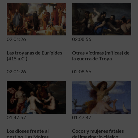
02:01:26
02:08:56
Las troyanas de Eurípides
Otras víctimas (míticas) de
(415 a.C.)
la guerra de Troya
02:01:26
02:08:56
01:47:57
01:47:47
Los dioses frente al
Cocos y mujeres fatales
destino. Las Moiras.
del imaginario clásico