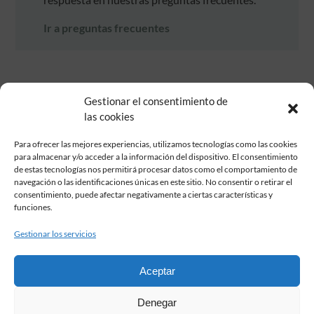
Ir a preguntas frecuentes
Gestionar el consentimiento de
las cookies
Para ofrecer las mejores experiencias, utilizamos tecnologías como las cookies
para almacenar y/o acceder a la información del dispositivo. El consentimiento
de estas tecnologías nos permitirá procesar datos como el comportamiento de
Fundación Pastor de Estudios Clásicos
navegación o las identificaciones únicas en este sitio. No consentir o retirar el
Calle Serrano, 107. Madrid, 28006.
consentimiento, puede afectar negativamente a ciertas características y
915617236
funciones.
informacion@fundacionpastor.es
Gestionar los servicios
2026 Todos los derechos reservados © Fundación Pastor. Sitio web
desarrollado por
Aceptar
FAQ Institucional
Denegar
Condiciones de contratación