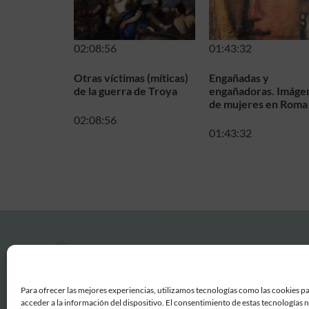
02:08:56
01:43:32
Otras víctimas (míticas)
Engañadas y
de la guerra de Troya
engañadoras. Imáge
de mujeres en Roma
02:08:56
01:43:32
Para ofrecer las mejores experiencias, utilizamos tecnologías como las cookies p
acceder a la información del dispositivo. El consentimiento de estas tecnologías 