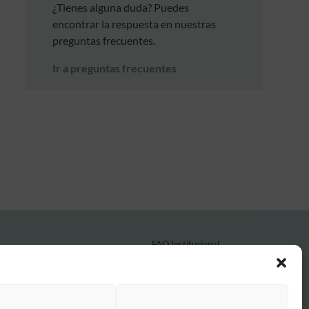
¿Tienes alguna duda? Puedes
encontrar la respuesta en nuestras
preguntas frecuentes.
Ir a preguntas frecuentes
FAQ Institucional
Condiciones de contratación
Política de privacidad
Aviso legal
Política de cookies