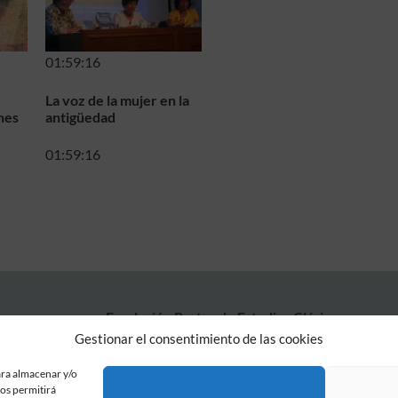
01:59:16
La voz de la mujer en la
nes
antigüedad
01:59:16
Fundación Pastor de Estudios Clásicos
Calle Serrano, 107. Madrid, 28006.
Gestionar el consentimiento de las cookies
915617236
informacion@fundacionpastor.es
ara almacenar y/o
nos permitirá